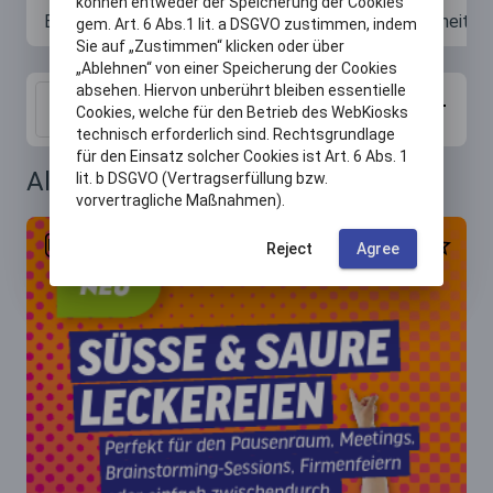
können entweder der Speicherung der Cookies
Bürowelt
Sicherheit
gem. Art. 6 Abs.1 lit. a DSGVO zustimmen, indem
Sie auf „Zustimmen“ klicken oder über
„Ablehnen“ von einer Speicherung der Cookies
absehen. Hiervon unberührt bleiben essentielle
sort
search
close
Search
Cookies, welche für den Betrieb des WebKiosks
technisch erforderlich sind. Rechtsgrundlage
für den Einsatz solcher Cookies ist Art. 6 Abs. 1
All Contents
lit. b DSGVO (Vertragserfüllung bzw.
vorvertragliche Maßnahmen).
star_outlined
attach_file
Reject
Agree